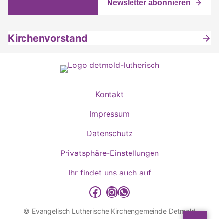
Kirchenvorstand
Kontakt
Impressum
Datenschutz
Privatsphäre-Einstellungen
Ihr findet uns auch auf
detmold-lutherisch auf Facebook
detmold-lutherisch auf Instagram
detmold-lutherisch auf WhatsApp
© Evangelisch Lutherische Kirchengemeinde Detmold
Sp