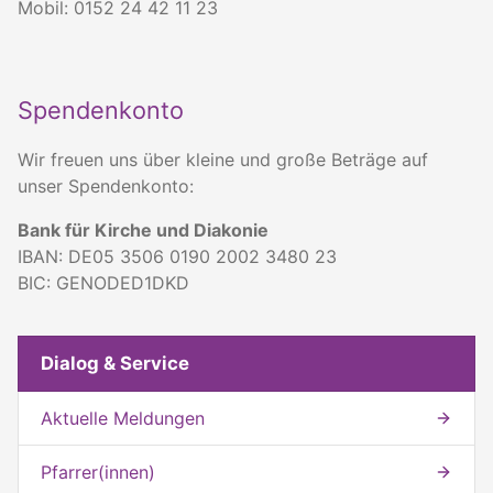
Mobil: 0152 24 42 11 23
Spendenkonto
Wir freuen uns über kleine und große Beträge auf
unser Spendenkonto:
Bank für Kirche und Diakonie
IBAN: DE05 3506 0190 2002 3480 23
BIC: GENODED1DKD
Weitere interessante Inhalte
Mit dieser Seite verwandte Seiten
Dialog & Service
Aktuelle Meldungen
Pfarrer(innen)