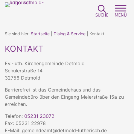
Zum
Inhalt
springen
Suchfeld e
Sei
Sie sind hier:
Startseite
|
Dialog & Service
|
Kontakt
KONTAKT
Ev.-luth. Kirchengemeinde Detmold
Schülerstraße 14
32756 Detmold
Barrierefrei ist das Gemeindehaus und das
Gemeindebüro über den Eingang Meierstraße 15a zu
erreichen.
Telefon:
05231 23072
Fax: 05231 22978
E-Mail: gemeindeamt@detmold-lutherisch.de