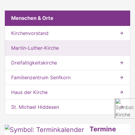
Weitere interessante Inhalte
Mit dieser Seite verwandte Seiten
Menschen & Orte
Kirchenvorstand
Martin-Luther-Kirche
Dreifaltigkeitskirche
Familienzentrum Senfkorn
Haus der Kirche
St. Michael Hiddesen
Weitere interessante Inhalte
Termine