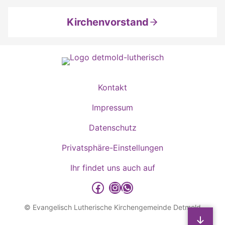
Kirchenvorstand
Kontakt
Impressum
Datenschutz
Privatsphäre-Einstellungen
Ihr findet uns auch auf
detmold-lutherisch auf Facebook
detmold-lutherisch auf Instagram
detmold-lutherisch auf WhatsApp
© Evangelisch Lutherische Kirchengemeinde Detmold
Sp