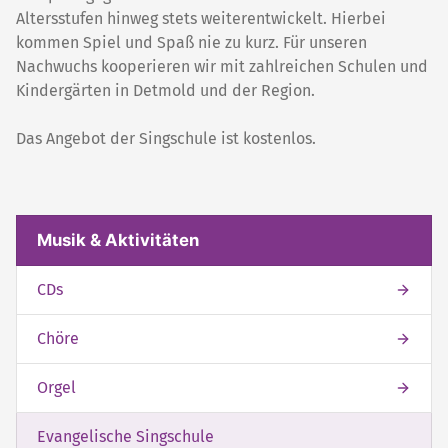
Altersstufen hinweg stets weiterentwickelt. Hierbei
kommen Spiel und Spaß nie zu kurz. Für unseren
Nachwuchs kooperieren wir mit zahlreichen Schulen und
Kindergärten in Detmold und der Region.
Das Angebot der Singschule ist kostenlos.
Weitere interessante Inhalte
Mit dieser Seite verwandte Seiten
Musik & Aktivitäten
CDs
Chöre
Orgel
Evangelische Singschule