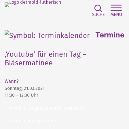
Suchfeld e
Sei
Termine
‚Youtuba‘ für einen Tag –
Bläsermatinee
Wann?
Sonntag, 21.03.2021
11:30 – 12:30 Uhr
Termin in Google Kalender speichern
Termin in iCal speichern