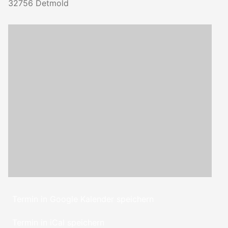
32756
Detmold
Termin in Google Kalender speichern
Termin in iCal speichern