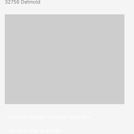
32756
Detmold
Termin in Google Kalender speichern
Termin in iCal speichern