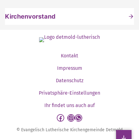
Kirchenvorstand
Kontakt
Impressum
Datenschutz
Privatsphäre-Einstellungen
Ihr findet uns auch auf
detmold-lutherisch auf Facebook
detmold-lutherisch auf Instagram
detmold-lutherisch auf WhatsApp
© Evangelisch Lutherische Kirchengemeinde Detmold
Sp