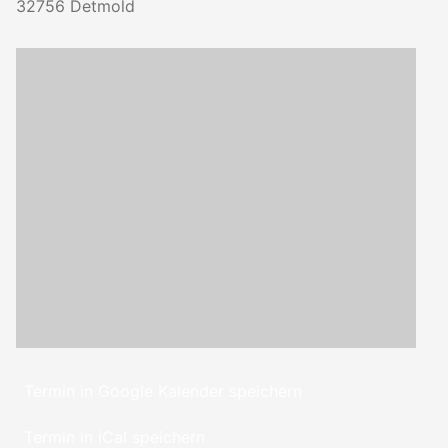
32756
Detmold
Termin in Google Kalender speichern
Termin in iCal speichern