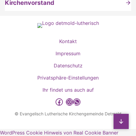
Kirchenvorstand
Kontakt
Impressum
Datenschutz
Privatsphäre-Einstellungen
Ihr findet uns auch auf
detmold-lutherisch auf Facebook
detmold-lutherisch auf Instagram
detmold-lutherisch auf WhatsApp
© Evangelisch Lutherische Kirchengemeinde Detmold
Sp
WordPress Cookie Hinweis von Real Cookie Banner