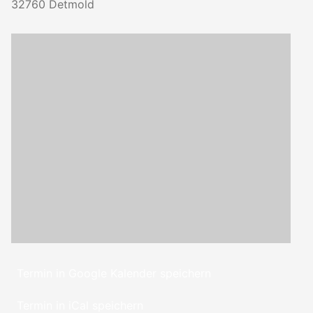
32760
Detmold
Termin in Google Kalender speichern
Termin in iCal speichern