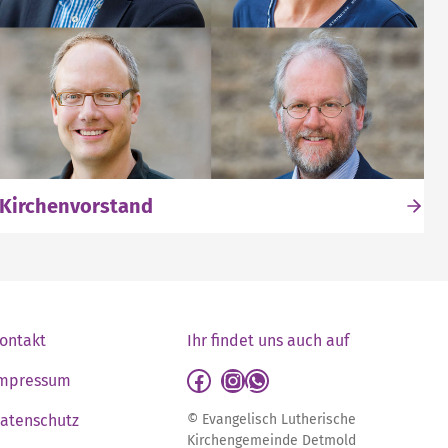
Kirchenvorstand
ontakt
Ihr findet uns auch auf
detmold-lutherisch auf Facebook
detmold-lutherisch auf Instagram
detmold-lutherisch auf WhatsApp
mpressum
atenschutz
© Evangelisch Lutherische
Kirchengemeinde Detmold