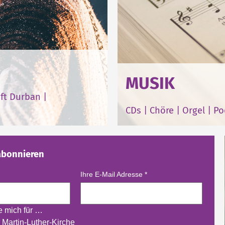
MUSIK
ft Durban
|
CDs
|
Chöre
|
Orgel
|
Po
abonnieren
Ihre E-Mail Adresse
*
re mich für …
 Martin-Luther-Kirche