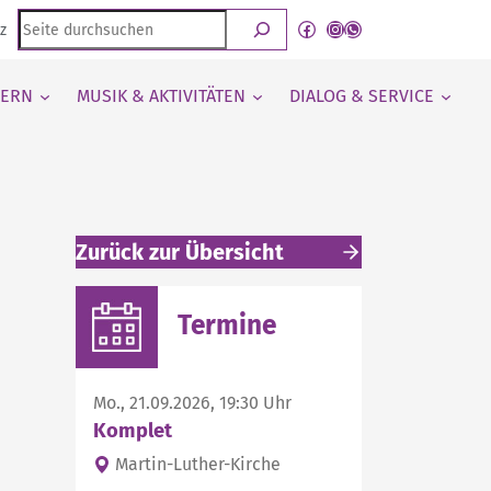
Seite
Facebook
Instagram
WhatsApp Kanal von detmold-lutherisch
z
durchsuchen
IERN
MUSIK & AKTIVITÄTEN
DIALOG & SERVICE
Zurück zur Übersicht
Weitere interessante Inhalte
Termine
Mo., 21.09.2026, 19:30 Uhr
Komplet
Martin-Luther-Kirche