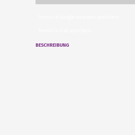
Termin in Google Kalender speichern
Termin in iCal speichern
BESCHREIBUNG