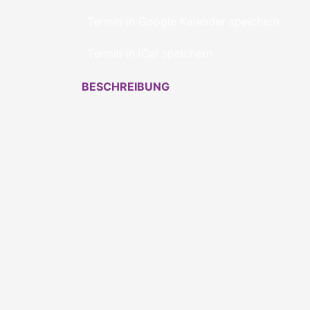
Termin in Google Kalender speichern
Termin in iCal speichern
BESCHREIBUNG