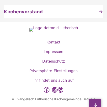
Kirchenvorstand
Kontakt
Impressum
Datenschutz
Privatsphäre-Einstellungen
Ihr findet uns auch auf
detmold-lutherisch auf Facebook
detmold-lutherisch auf Instagram
detmold-lutherisch auf WhatsApp
© Evangelisch Lutherische Kirchengemeinde Detmold
Sp