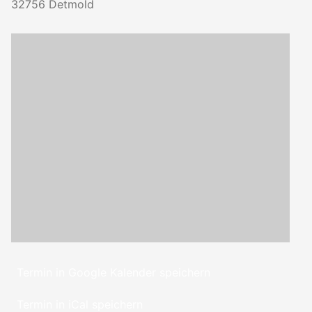
32756
Detmold
Termin in Google Kalender speichern
Termin in iCal speichern