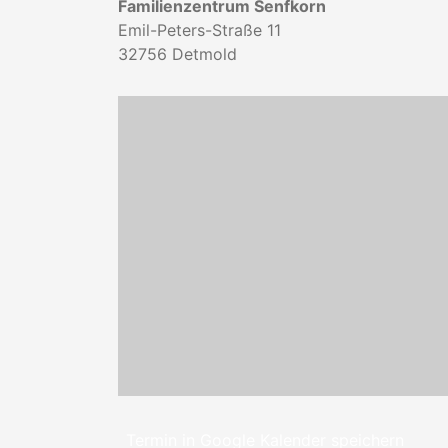
Familienzentrum Senfkorn
Emil-Peters-Straße 11
32756
Detmold
Termin in Google Kalender speichern