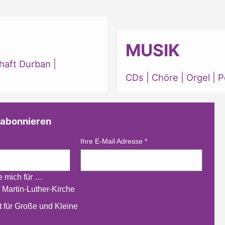
MUSIK
haft Durban
|
CDs
|
Chöre
|
Orgel
|
P
 abonnieren
Ihre E-Mail Adresse
*
re mich für …
 Martin-Luther-Kirche
 für Große und Kleine