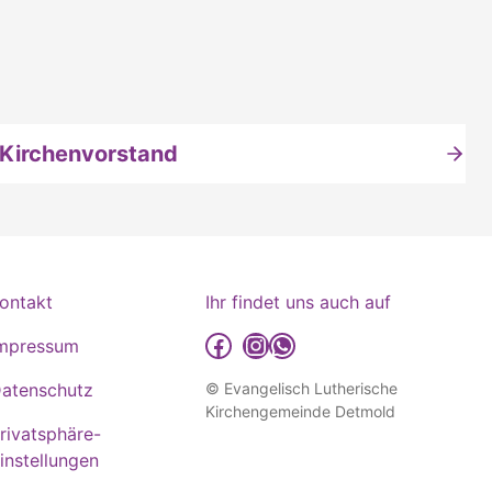
Kirchenvorstand
ontakt
Ihr findet uns auch auf
detmold-lutherisch auf Facebook
detmold-lutherisch auf Instagram
detmold-lutherisch auf WhatsApp
mpressum
atenschutz
© Evangelisch Lutherische
Kirchengemeinde Detmold
rivatsphäre-
instellungen