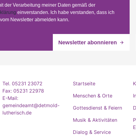
mit der Verarbeitung meiner Daten gemäß der
klärung
einverstanden. Ich habe verstanden, dass ich
t vom Newsletter abmelden kann.
Tel. 05231 23072
Startseite
K
Fax: 05231 22978
Menschen & Orte
I
E-Mail:
gemeindeamt@detmold-
Gottesdienst & Feiern
D
lutherisch.de
Musik & Aktivitäten
P
E
Dialog & Service