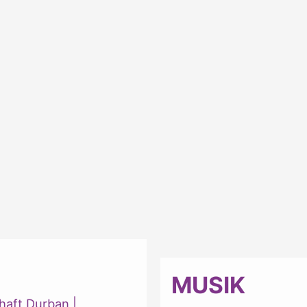
MUSIK
haft Durban
|