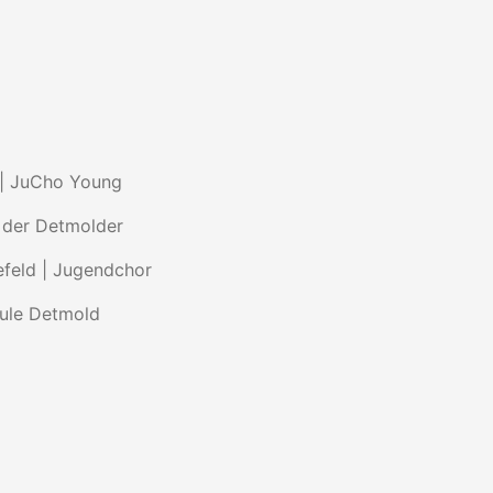
 | JuCho Young
e der Detmolder
efeld | Jugendchor
hule Detmold