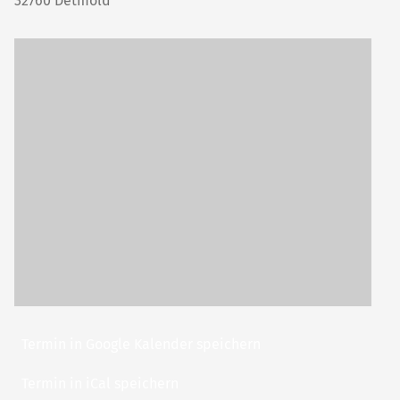
32760
Detmold
Termin in Google Kalender speichern
Termin in iCal speichern