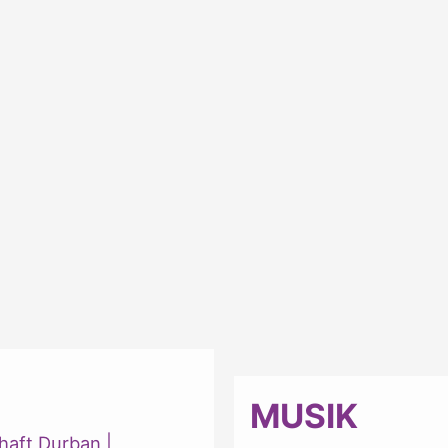
MUSIK
haft Durban
|