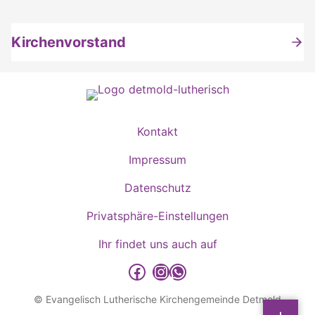
Kirchenvorstand
Kontakt
Impressum
Datenschutz
Privatsphäre-Einstellungen
Ihr findet uns auch auf
detmold-lutherisch auf Facebook
detmold-lutherisch auf Instagram
detmold-lutherisch auf WhatsApp
© Evangelisch Lutherische Kirchengemeinde Detmold
Sp