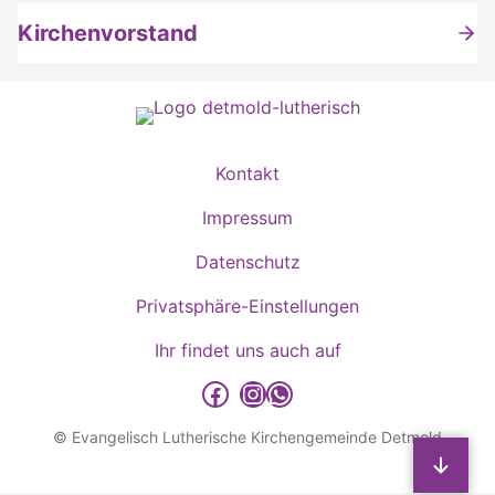
Kirchenvorstand
Kontakt
Impressum
Datenschutz
Privatsphäre-Einstellungen
Ihr findet uns auch auf
detmold-lutherisch auf Facebook
detmold-lutherisch auf Instagram
detmold-lutherisch auf WhatsApp
© Evangelisch Lutherische Kirchengemeinde Detmold
Sp