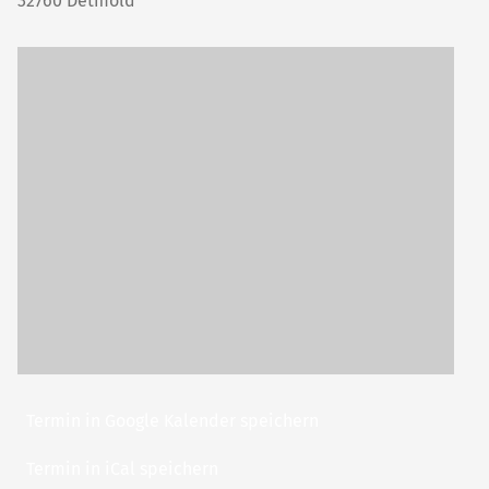
32760
Detmold
Termin in Google Kalender speichern
Termin in iCal speichern