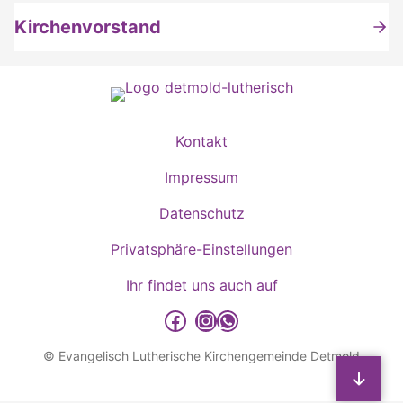
Kirchenvorstand
Kontakt
Impressum
Datenschutz
Privatsphäre-Einstellungen
Ihr findet uns auch auf
detmold-lutherisch auf Facebook
detmold-lutherisch auf Instagram
detmold-lutherisch auf WhatsApp
© Evangelisch Lutherische Kirchengemeinde Detmold
Sp