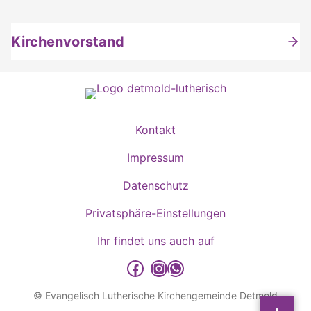
Kirchenvorstand
Kontakt
Impressum
Datenschutz
Privatsphäre-Einstellungen
Ihr findet uns auch auf
detmold-lutherisch auf Facebook
detmold-lutherisch auf Instagram
detmold-lutherisch auf WhatsApp
© Evangelisch Lutherische Kirchengemeinde Detmold
Sp