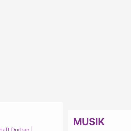
MUSIK
haft Durban
|