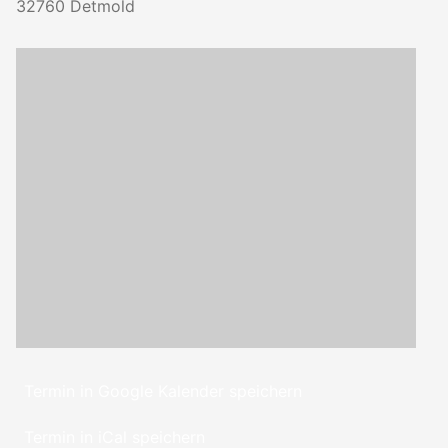
32760
Detmold
Termin in Google Kalender speichern
Termin in iCal speichern