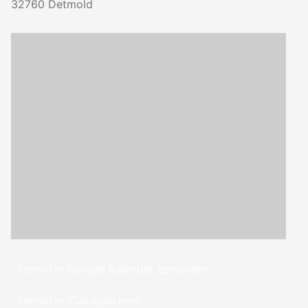
32760
Detmold
Termin in Google Kalender speichern
Termin in iCal speichern