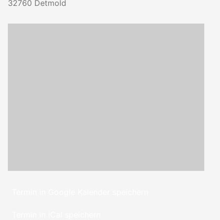
32760
Detmold
Termin in Google Kalender speichern
Termin in iCal speichern