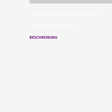
Termin in Google Kalender speichern
Termin in iCal speichern
BESCHREIBUNG