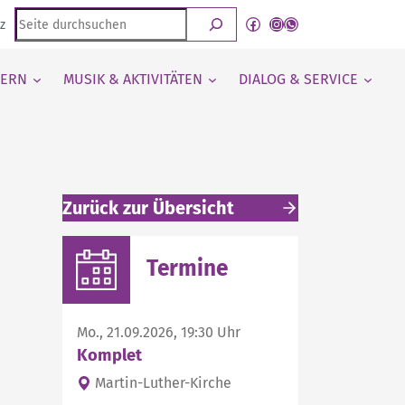
Seite
Facebook
Instagram
WhatsApp Kanal von detmold-lutherisch
z
durchsuchen
IERN
MUSIK & AKTIVITÄTEN
DIALOG & SERVICE
Zurück zur Übersicht
Weitere interessante Inhalte
Termine
Mo., 21.09.2026, 19:30 Uhr
Komplet
Martin-Luther-Kirche