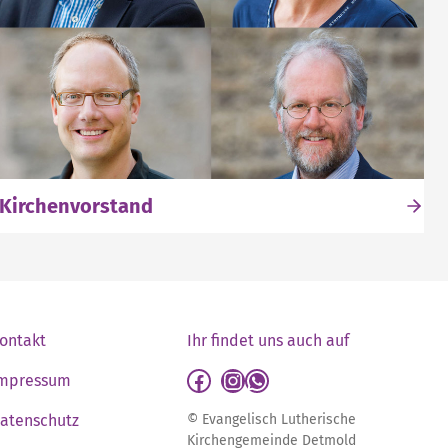
Kirchenvorstand
ontakt
Ihr findet uns auch auf
detmold-lutherisch auf Facebook
detmold-lutherisch auf Instagram
detmold-lutherisch auf WhatsApp
mpressum
atenschutz
© Evangelisch Lutherische
Kirchengemeinde Detmold