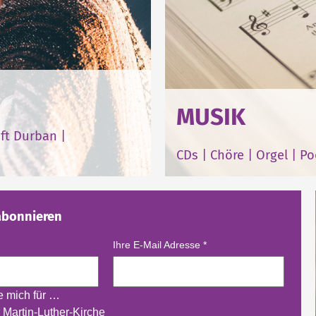
MUSIK
ft Durban
|
CDs
|
Chöre
|
Orgel
|
Po
abonnieren
Ihre E-Mail Adresse
*
re mich für …
 Martin-Luther-Kirche