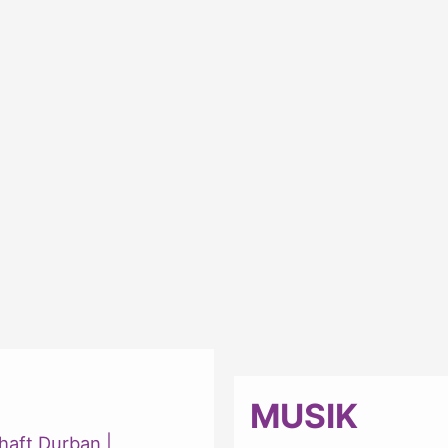
MUSIK
haft Durban
|