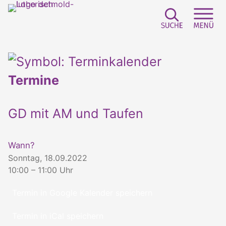
Suchfeld e
Sei
Termine
GD mit AM und Taufen
Wann?
Sonntag, 18.09.2022
10:00 – 11:00 Uhr
Termin in Google Kalender speichern
Termin in iCal speichern