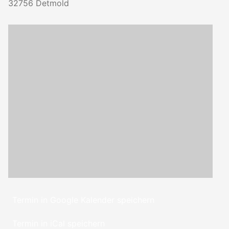
32756
Detmold
Termin in Google Kalender speichern
Termin in iCal speichern