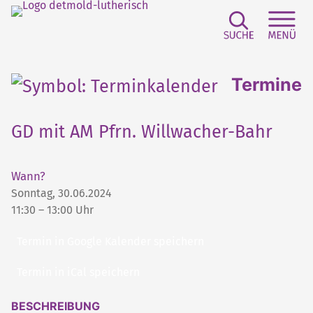
Suchfeld e
Sei
Termine
GD mit AM Pfrn. Willwacher-Bahr
Wann?
Sonntag, 30.06.2024
11:30 – 13:00 Uhr
Termin in Google Kalender speichern
Termin in iCal speichern
BESCHREIBUNG