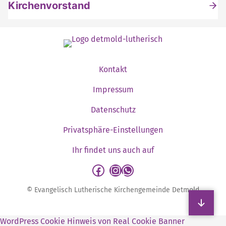
Kirchenvorstand
Kontakt
Impressum
Datenschutz
Privatsphäre-Einstellungen
Ihr findet uns auch auf
detmold-lutherisch auf Facebook
detmold-lutherisch auf Instagram
detmold-lutherisch auf WhatsApp
© Evangelisch Lutherische Kirchengemeinde Detmold
Sp
WordPress Cookie Hinweis von Real Cookie Banner