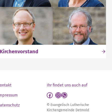
Kirchenvorstand
ontakt
Ihr findet uns auch auf
detmold-lutherisch auf Facebook
detmold-lutherisch auf Instagram
detmold-lutherisch auf WhatsApp
mpressum
atenschutz
© Evangelisch Lutherische
Kirchengemeinde Detmold