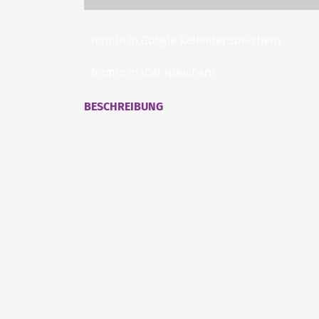
Termin in Google Kalender speichern
Termin in iCal speichern
BESCHREIBUNG