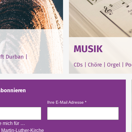
MUSIK
ft Durban
|
CDs
|
Chöre
|
Orgel
|
Po
abonnieren
Ihre E-Mail Adresse
*
re mich für …
 Martin-Luther-Kirche