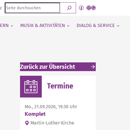
Seite
Facebook
Instagram
WhatsApp Kanal von detmold-lutherisch
z
durchsuchen
IERN
MUSIK & AKTIVITÄTEN
DIALOG & SERVICE
Zurück zur Übersicht
Weitere interessante Inhalte
Termine
Mo., 21.09.2026, 19:30 Uhr
Komplet
Martin-Luther-Kirche