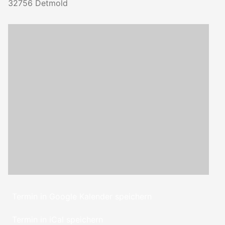
32756
Detmold
Termin in Google Kalender speichern
Termin in iCal speichern