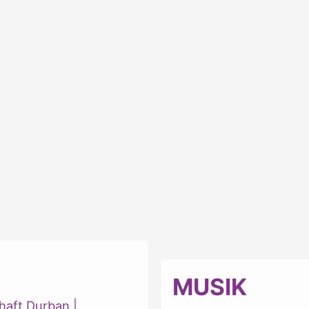
MUSIK
haft Durban
|