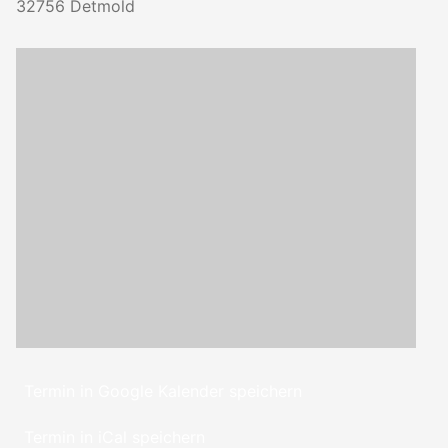
32756
Detmold
Termin in Google Kalender speichern
Termin in iCal speichern