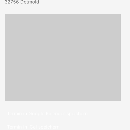
32756
Detmold
Termin in Google Kalender speichern
Termin in iCal speichern