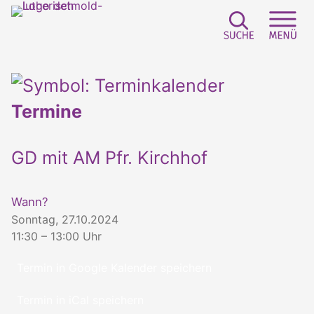
Suchfeld e
Sei
Termine
GD mit AM Pfr. Kirchhof
Wann?
Sonntag, 27.10.2024
11:30 – 13:00 Uhr
Termin in Google Kalender speichern
Termin in iCal speichern