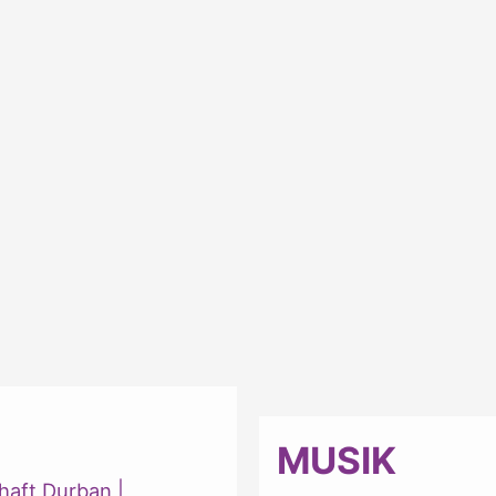
MUSIK
haft Durban
|