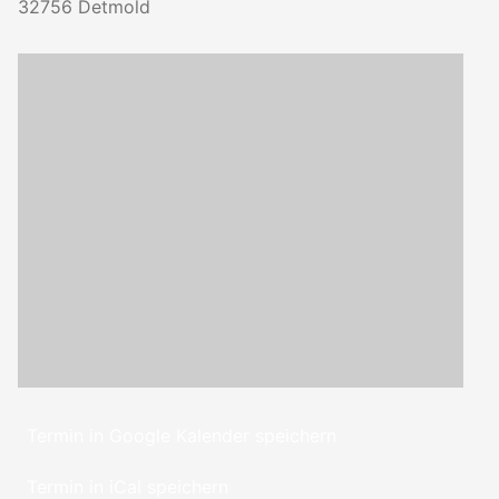
32756
Detmold
Termin in Google Kalender speichern
Termin in iCal speichern