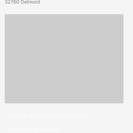
32760
Detmold
Termin in Google Kalender speichern
Termin in iCal speichern