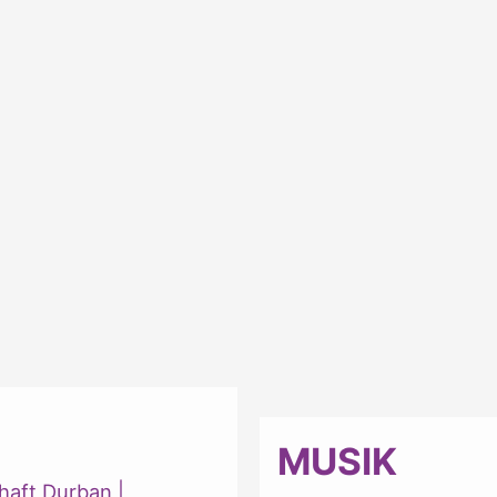
MUSIK
haft Durban
|