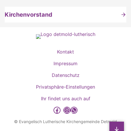
Kirchenvorstand
Kontakt
Impressum
Datenschutz
Privatsphäre-Einstellungen
Ihr findet uns auch auf
detmold-lutherisch auf Facebook
detmold-lutherisch auf Instagram
detmold-lutherisch auf WhatsApp
© Evangelisch Lutherische Kirchengemeinde Detmold
Sp