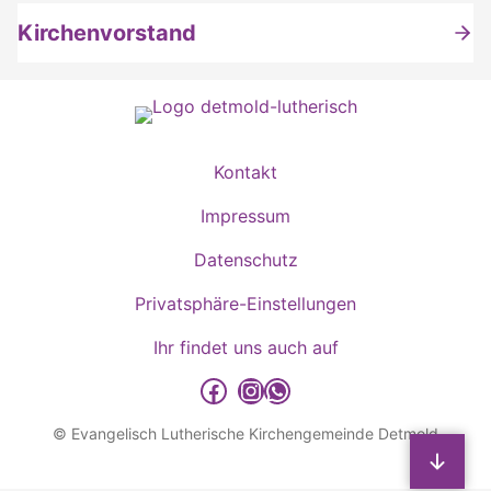
Kirchenvorstand
Kontakt
Impressum
Datenschutz
Privatsphäre-Einstellungen
Ihr findet uns auch auf
detmold-lutherisch auf Facebook
detmold-lutherisch auf Instagram
detmold-lutherisch auf WhatsApp
© Evangelisch Lutherische Kirchengemeinde Detmold
Sp