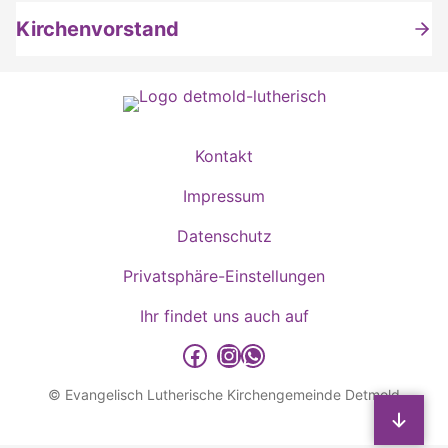
Kirchenvorstand
Kontakt
Impressum
Datenschutz
Privatsphäre-Einstellungen
Ihr findet uns auch auf
detmold-lutherisch auf Facebook
detmold-lutherisch auf Instagram
detmold-lutherisch auf WhatsApp
© Evangelisch Lutherische Kirchengemeinde Detmold
Sp