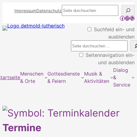
Seite
Impressum
Datenschutz
durchsuchen
Facebo
Inst
WhatsApp Kan
Suchfeld ein- und
ausblenden
Seitennavigation ein-
und ausblenden
Dialog
Menschen
Gottesdienste
Musik &
tartseite
&
& Orte
& Feiern
Aktivitäten
Service
Termine