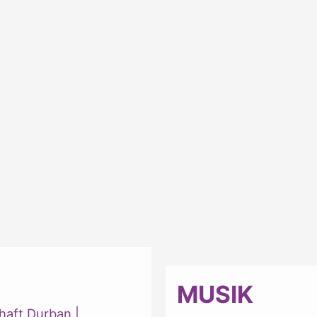
MUSIK
haft Durban
|