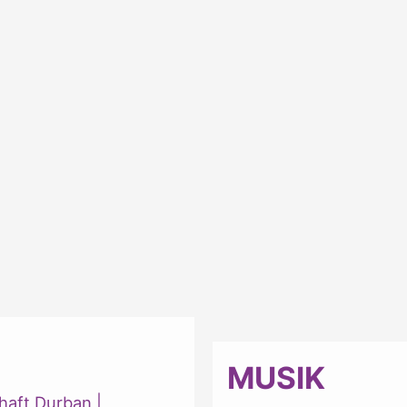
MUSIK
haft Durban
|