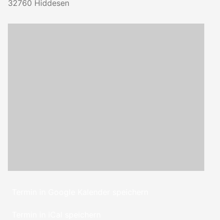
32760
Hiddesen
Termin in Google Kalender speichern
Termin in iCal speichern