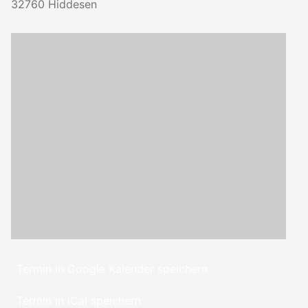
32760
Hiddesen
Termin in Google Kalender speichern
Termin in iCal speichern